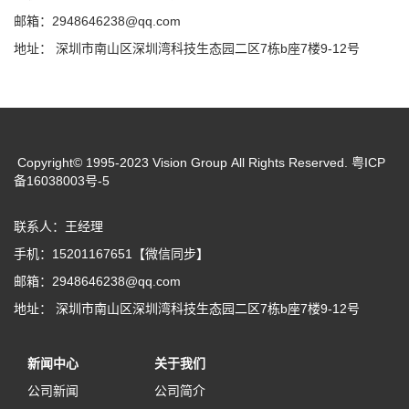
邮箱：2948646238@qq.com
地址： 深圳市南山区深圳湾科技生态园二区7栋b座7楼9-12号
Copyright© 1995-2023 Vision Group All Rights Reserved. 粤ICP
备16038003号-5
联系人：王经理
手机：15201167651【微信同步】
邮箱：2948646238@qq.com
地址： 深圳市南山区深圳湾科技生态园二区7栋b座7楼9-12号
新闻中心
关于我们
公司新闻
公司简介