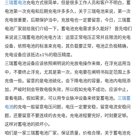
三瑞蓄电池
充电方式很简单，但是很多工作人员和客户不明白，蓄
电池第一次充电和后期充电许多多久，关于
三瑞
电池来说，第一次
充电很重要，后期保护当中，充放电也一定要留意，今日，
三瑞
蓄
电池厂家就给我们介绍一下，蓄电池充电需求多久能好？ 首先咱们
来说说
三瑞
蓄电池的充电方法：运营正常电压正常并且限流的充电
设备，依照电池的标准来充电，其负载要正常，电池正负极精确，
充电设备应该抵达±1％的稳压精度。
三瑞
蓄电池设备应该依照阐明说的充放电操作来做，在浮充运用当
中，不要终止浮充，尤其是第一次，充电要在阐明书拟定范围上多
充值一些。留意的是电池硫化，会下降电池的容量，电池内电阻添
加，严峻时刻会导致电极失效，所以假如充电不成功，应该中止，
查看电路，假如需求，可以用专业脉冲设备来修复蓄电池。
三瑞
蓄
电池
的充电一般留意电压问题，电压一定要安稳，留意电流安稳问
题，还要留意不要连续的去充电，充电进程要完好，时刻要足够。
这样对蓄电池的损坏小。
咱们是一家
三瑞
蓄电池厂家，保证质量，价格合理，关于蓄电池充