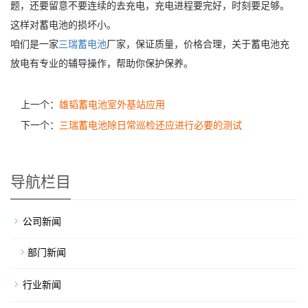
题，还要留意不要连续的去充电，充电进程要完好，时刻要足够。
这样对蓄电池的损坏小。
咱们是一家
三瑞
蓄电池
厂家，保证质量，价格合理，关于蓄电池充
放电有专业的辅导操作，帮助你保护保养。
上一个：
雄韬蓄电池室外基站应用
下一个：
三瑞蓄电池除日常巡检还应进行必要的测试
导航栏目
公司新闻
部门新闻
行业新闻