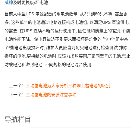
威神
及时更换废/坏电池:
目前大中型UPS 电源配备的蓄电池数量, 从3只到80只不等, 甚至更
多, 这些单个的电池通过电路连接构成电池组, 以满足UPS 直流供电
的需要. 在UPS 连续不断的运行使用中,.因性能和质量上的差别,个别
电池性能下降、储电容量达不到要求而损坏是难免的 当电池组中某
个/些电池出现损坏时, 维护人员应当对每只电池进行检查测试.排除
损坏的电池.更换新的电池时,应该力求购买同厂家同型号的电池,禁止
防酸电池和密封电池. 不同规格的电池混合使用.
上一个：
三瑞蓄电池为大家分析三种理士蓄电池的区别
下一个：
三瑞蓄电池的安装注意事项
导航栏目