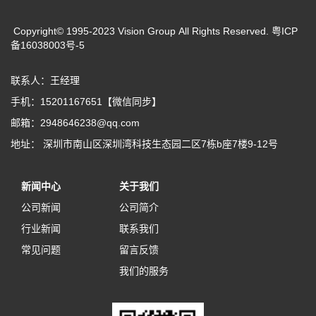
Copyright© 1995-2023 Vision Group All Rights Reserved. 粤ICP
备16038003号-5
联系人：王经理
手机：15201167651【微信同步】
邮箱：2948646238@qq.com
地址： 深圳市南山区深圳湾科技生态园二区7栋b座7楼9-12号
新闻中心
关于我们
公司新闻
公司简介
行业新闻
联系我们
常见问题
留言反馈
我们的服务