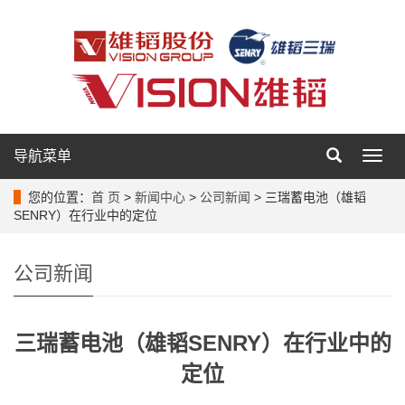
导航菜单
导
航
菜
您的位置：
首 页
>
新闻中心
>
公司新闻
> 三瑞蓄电池（雄韬
单
SENRY）在行业中的定位
公司新闻
三瑞蓄电池（雄韬SENRY）在行业中的
定位