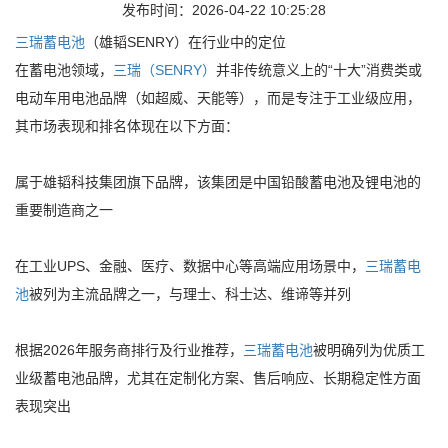
发布时间：2026-04-22 10:25:28
三瑞蓄电池
（雄韬SENRY）在行业中的定位
在‌蓄电池领域‌，
三瑞（SENRY）
并非传统意义上的“十大”消费类或
电动车用电池品牌（如超威、天能等），而是专注于‌工业级应用‌，
其市场表现和排名体现在以下方面：
属于‌雄韬科技集团‌旗下品牌，该集团是中国铅酸蓄电池及锂电池的
重要制造商之一‌
在‌工业UPS、金融、医疗、数据中心等高端应用场景‌中，
三瑞蓄电
池
被列为‌主流品牌‌之一，与理士、科士达、维谛等并列‌
根据2026年服务商排行及行业推荐，
三瑞蓄电池
被明确列为‌优质工
业级蓄电池品牌‌，尤其在‌定制化方案、售后响应、长期稳定性‌方面
表现突出‌