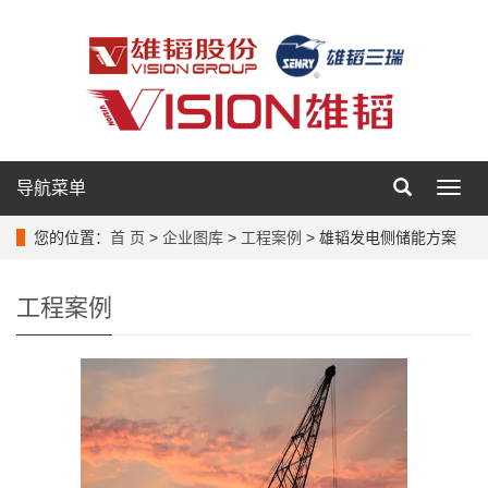
导航菜单
导
航
菜
您的位置：
首 页
>
企业图库
>
工程案例
> 雄韬发电侧储能方案
单
工程案例