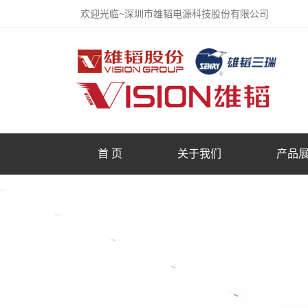
欢迎光临~深圳市雄韬电源科技股份有限公司
首 页
关于我们
产品