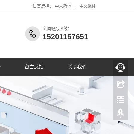
语言选择：
中文简体
∷
中文繁体
全国服务热线：
15201167651
册
留言反馈
联系我们