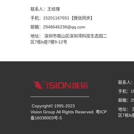
联系人：王经理
手机：15201167651【微信同步】
邮箱：2948646238@qq.com
地址： 深圳市南山区深圳湾科技生态园二
区7栋b座7楼9-12号
联系人
手机：15
邮箱：29
Copyright© 1995-2023
地址：
Vision Group All Rights Reserved. 粤ICP
区7栋b座
备16038003号-5